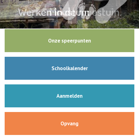
Werken in de moestuin.
Moestuin
Onze speerpunten
Schoolkalender
Aanmelden
Opvang