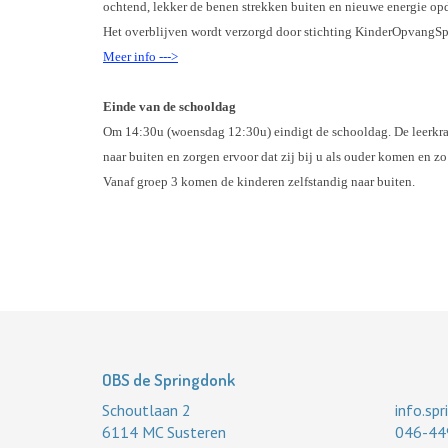
ochtend, lekker de benen strekken buiten en nieuwe energie o
Het overblijven wordt verzorgd door stichting KinderOpvangS
Meer info --->
Einde van de schooldag
Om 14:30u (woensdag 12:30u) eindigt de schooldag. De leerkra
naar buiten en zorgen ervoor dat zij bij u als ouder komen en z
Vanaf groep 3 komen de kinderen zelfstandig naar buiten.
OBS de Springdonk
Schoutlaan 2
info.sp
6114 MC Susteren
046-44