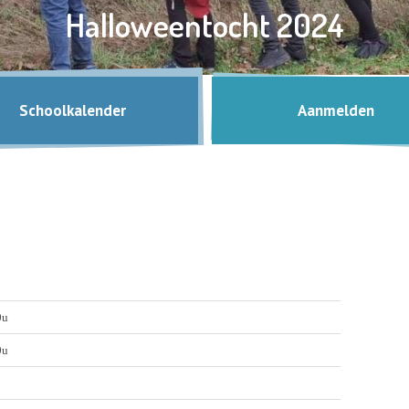
Herfstwandeling kleuters
Halloweentocht 2024
Schoolkalender
Aanmelden
5u - 14.30u
0u