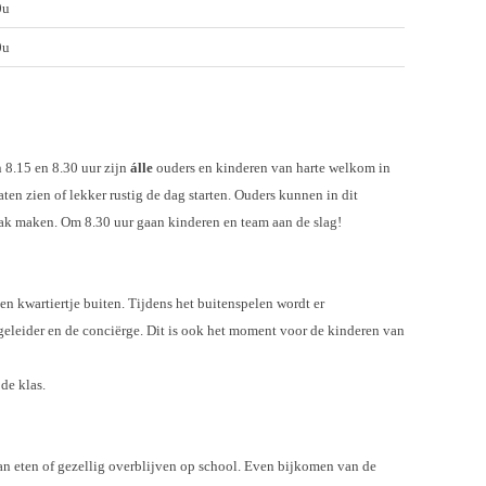
0u
0u
n 8.15 en 8.30 uur zijn
álle
ouders en kinderen van harte welkom in
en zien of lekker rustig de dag starten. Ouders kunnen in dit
praak maken. Om 8.30 uur gaan kinderen en team aan de slag!
n kwartiertje buiten. Tijdens het buitenspelen wordt er
begeleider en de conciërge. Dit is ook het moment voor de kinderen van
de klas.
n eten of gezellig overblijven op school. Even bijkomen van de