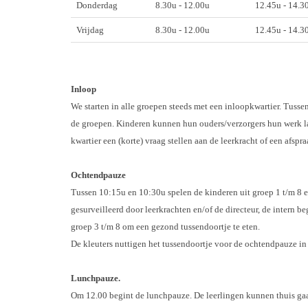
Donderdag
8.30u - 12.00u
12.45u - 14.3
Vrijdag
8.30u - 12.00u
12.45u - 14.3
Inloop
We starten in alle groepen steeds met een inloopkwartier. Tusse
de groepen. Kinderen kunnen hun ouders/verzorgers hun werk lat
kwartier een (korte) vraag stellen aan de leerkracht of een afs
Ochtendpauze
Tussen 10:15u en 10:30u spelen de kinderen uit groep 1 t/m 8 ee
gesurveilleerd door leerkrachten en/of de directeur, de intern 
groep 3 t/m 8 om een gezond tussendoortje te eten.
De kleuters nuttigen het tussendoortje voor de ochtendpauze in 
Lunchpauze.
Om 12.00 begint de lunchpauze. De leerlingen kunnen thuis gaa