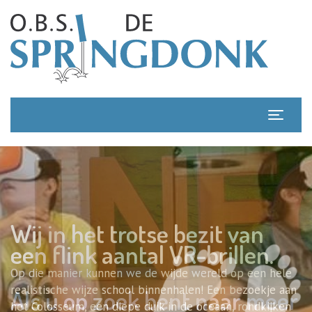
Wij in het trotse bezit van
een flink aantal VR-brillen.
Op die manier kunnen we de wijde wereld op een hele
realistische wijze school binnenhalen! Een bezoekje aan
Als u op zoek bent naar meer
het Colosseum, een diepe duik in de oceaan, rondkijken