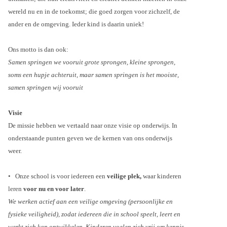
wereld nu en in de toekomst; die goed zorgen voor zichzelf, de
ander en de omgeving. Ieder kind is daarin uniek!
Ons motto is dan ook:
Samen springen we vooruit grote sprongen, kleine sprongen,
soms een hupje achteruit, maar samen springen is het mooiste,
samen springen wij vooruit
Visie
De missie hebben we vertaald naar onze visie op onderwijs. In
onderstaande punten geven we de kernen van ons onderwijs
weer.
•
Onze school is voor iedereen een
veilige plek,
waar kinderen
leren
voor nu en voor later
.
We werken actief aan een veilige omgeving (persoonlijke en
fysieke veiligheid), zodat iedereen die in school speelt, leert en
werkt zich kan ontwikkelen. Kinderen voelen zich vrij om kennis,