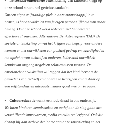
• De
sociaal-emotionele ontwikkeling
van kinderen krijgt op
onze school structureel gerichte aandacht.
Om een eigen zelfstandige plek in onze maatschappij in te
nemen, is het ontwikkelen van je eigen persoonlijkheid van groot
belang. Op onze school werkt iedereen met het bewezen
effectieve Programma Alternatieve Denkstrategieën (PAD).
De
sociale ontwikkeling omvat het krijgen van begrip voor andere
mensen en het ontwikkelen van positief gedrag en vaardigheden
ten opzichte van zichzelf en anderen. Ieder kind ontwikkelt
kennis van omgangsregels en relaties tussen mensen. De
emotionele ontwikkeling wil zeggen dat het kind leert om de
gevoelens van zichzelf en anderen te begrijpen en om daar op
een zelfstandige
en adequate manier goed mee om te gaan.
•
Cultuureducatie
vormt een rode draad in ons onderwijs.
We laten kinderen kennismaken en actief aan de slag gaan met
verschillende kunstvormen, media en cultureel erfgoed. Ook dit
draagt bij aan actieve deelname aan onze samenleving en het